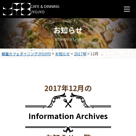
0276-38-4477
CAFE & DINNING
JYOJYO
受付時間 11:00～22:00 第二火曜日定休
お知らせ
HOME
I
n
f
o
r
m
a
t
i
o
n
お知らせ
個室カフェダイニングJYOJYO
>
お知らせ
>
2017年
>
12月
メニュー
パーティー
2017年12月の
店舗案内
オンラインショップ
Information Archives
採用情報