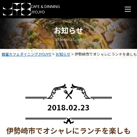
0276-38-4477
CAFE & DINNING
JYOJYO
受付時間 11:00～22:00 第二火曜日定休
お知らせ
HOME
I
n
f
o
r
m
a
t
i
o
n
お知らせ
個室カフェダイニングJYOJYO
>
お知らせ
>
伊勢崎市でオシャレにランチを楽しも
メニュー
パーティー
店舗案内
2018.02.23
オンラインショップ
採用情報
伊勢崎市でオシャレにランチを楽しも