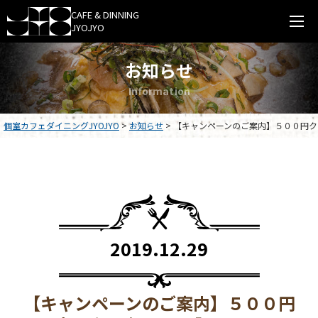
0276-38-4477
CAFE & DINNING
JYOJYO
受付時間 11:00～22:00 第二火曜日定休
お知らせ
HOME
I
n
f
o
r
m
a
t
i
o
n
お知らせ
個室カフェダイニングJYOJYO
>
お知らせ
>
【キャンペーンのご案内】５００円ク
メニュー
パーティー
店舗案内
2019.12.29
オンラインショップ
採用情報
【キャンペーンのご案内】５００円